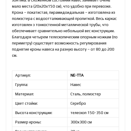
зонтика. В сложенном состоянии навес занимает очень
мало места (20х20х150 см), что удобно при перевозке.
Крона – покатистая, пирамидоидальная – изготовлена из
полиэстера с водоотталкивающей пропиткой. Весь каркас
изготовлен з тонкостенной металлической трубы, что
обеспечивает сравнительно небольшой вес конструкции.
Благодаря четырем телескопическим опорным ножкам (по
периметру) существует возможность регулирования
поднятие кроны навеса на разную высоту – от 80 до 200
см.
Артикул:
NE-TTA
Группа:
Навес
Материал:
Сталь, полиэстер
Цвет стойки:
Серебро
Высота конструкции:
телескоп 150-350 см
Размер кроны:
300х300 см