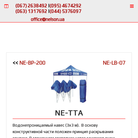
С
(067) 2638492
|
(095) 4674292
т
(063) 1317692
|
(044) 5376097
е
office@nelson.ua
н
д
ы
и
п
о
л
<<
NE-BP-200
NE-LB-07
к
и
NE-TTA
Водонепроницаемый навес (3х3 м). В основу
конструктивной части положен принцип раскрывания